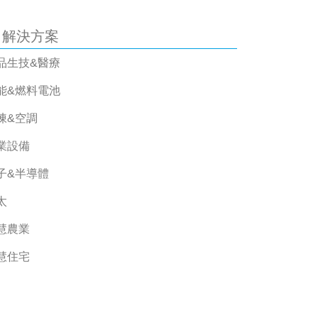
解決方案
品生技&醫療
能&燃料電池
凍&空調
業設備
子&半導體
太
慧農業
慧住宅