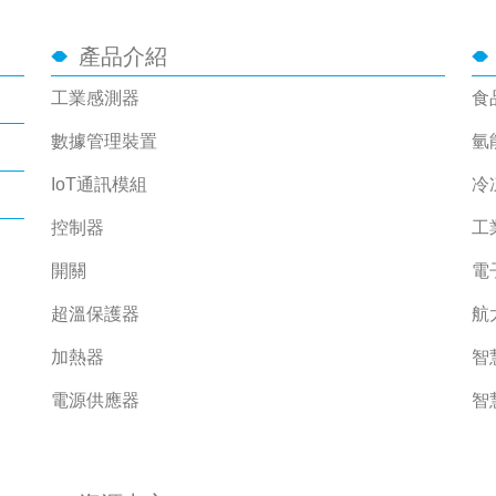
產品介紹
工業感測器
食
數據管理裝置
氫
IoT通訊模組
冷
控制器
工
開關
電
超溫保護器
航
加熱器
智
電源供應器
智