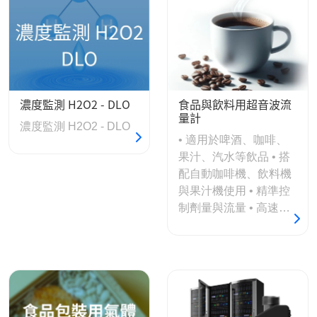
濃度監測 H2O2 - DLO
食品與飲料用超音波流
量計
濃度監測 H2O2 - DLO
• 適用於啤酒、咖啡、
果汁、汽水等飲品 • 搭
配自動咖啡機、飲料機
與果汁機使用 • 精準控
制劑量與流量 • 高速測
溫，適用於熱飲應用 •
氣泡偵測功能可提前發
現空容器 • 可精準量測
含氣飲料與碳酸水 • 通
過食品接觸安全認證 •
可用於含果肉、奶粉等