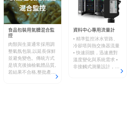
顆粒液體
食品包裝用氣體混合監
資料中心專用流量計
控
• 精準監控冰水管路、
肉類與生菜通常採用調
冷卻塔與熱交換器流量
整氣氛包裝,以延長保鮮
• 快速回饋，迅速應對
並避免變色。傳統方式
溫度變化與系統需求 •
是填充後抽檢氣體品質,
非接觸式測量設計，壓
若結果不合格,整批產品
損小（ΔP），兼顧節能
即報廢。透過密度感測
與效率 • 提供漏水偵測
器,可在包裝過程中即時
功能，保護關鍵IT設備
監測氣體混合品質,無需
安全 • 體積小巧，安裝
抽檢,大幅降低浪費。
彈性高，適合狹小空間
• 可與BMS與DCIM系統
整合，實現自動化冷卻
管理