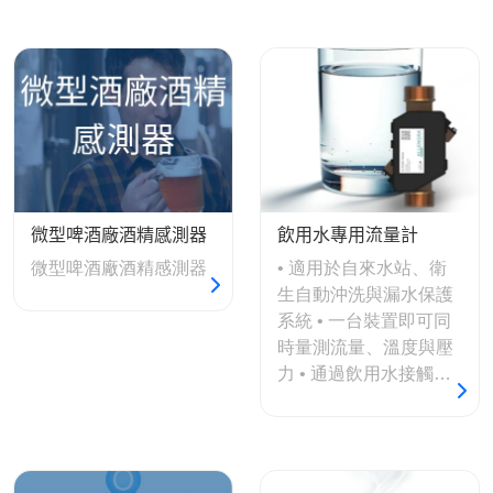
微型啤酒廠酒精感測器
飲用水專用流量計
微型啤酒廠酒精感測器
• 適用於自來水站、衛
生自動沖洗與漏水保護
系統 • 一台裝置即可同
時量測流量、溫度與壓
力 • 通過飲用水接觸安
全認證 • 無死角設計，
有效防止污染殘留 • 提
供無鉛黃銅材質感測器
選擇