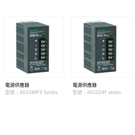
電源供應器
電源供應器
型號：AD1048FS Series
型號：AD1024F series