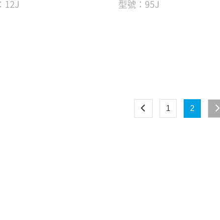
12J
型號：95J
1
2