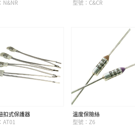
：N&NR
型號：C&CR
鈕扣式保護器
溫度保險絲
AT01
型號：Z6