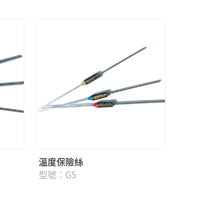
溫度保險絲
型號：G5