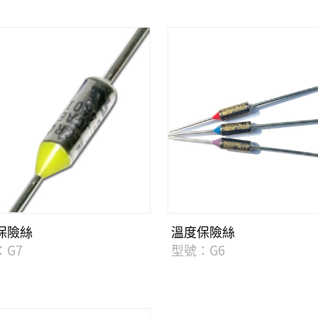
保險絲
溫度保險絲
：G7
型號：G6