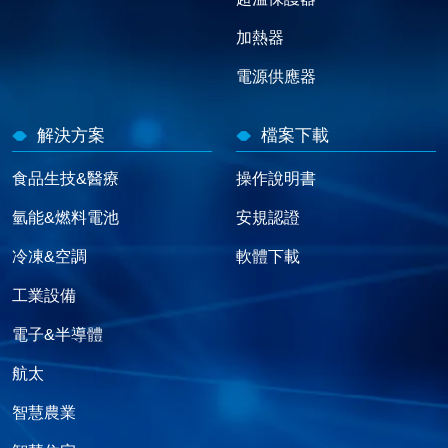
加熱器
電源供應器
解決方案
檔案下載
食品生技&醫療
操作說明書
氫能&燃料電池
安規認證
冷凍&空調
軟體下載
工業設備
電子&半導體
航太
智慧農業