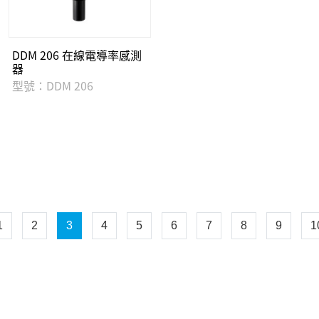
DDM 206 在線電導率感測
器
型號：DDM 206
1
2
3
4
5
6
7
8
9
1