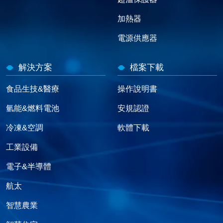
加熱器
電源供應器
解決方案
檔案下載
食品生技&醫療
操作說明書
氫能&燃料電池
安規認證
冷凍&空調
軟體下載
工業設備
電子&半導體
航太
智慧農業