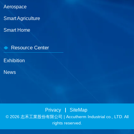
Aerospace
Smart Agriculture
Smart Home
Resource Center
Exhibition
News
Privacy
SiteMap
© 2026 志禾工業股份有限公司 | Accutherm Industrial co., LTD. All
rights reserved.