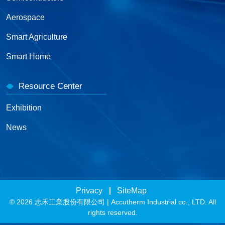
Aerospace
Smart Agriculture
Smart Home
Resource Center
Exhibition
News
Privacy
SiteMap
© 2026 志禾工業股份有限公司 | Accutherm Industrial co., LTD. All
rights reserved.