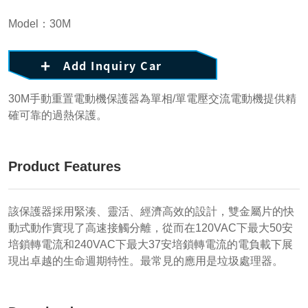
Model：30M
Add Inquiry Car
30M手動重置電動機保護器為單相/單電壓交流電動機提供精
確可靠的過熱保護。
Product Features
該保護器採用緊湊、靈活、經濟高效的設計，雙金屬片的快
動式動作實現了高速接觸分離，從而在120VAC下最大50安
培鎖轉電流和240VAC下最大37安培鎖轉電流的電負載下展
現出卓越的生命週期特性。最常見的應用是垃圾處理器。