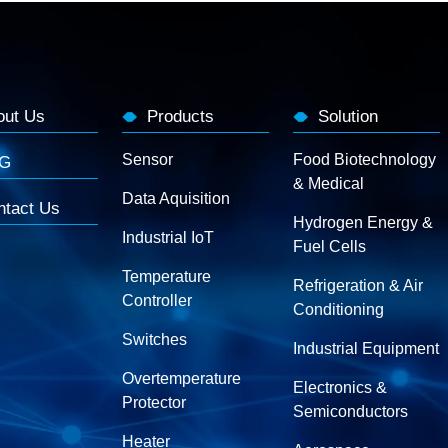
out Us
Products
Solution
Sensor
Food Biotechnology
G
& Medical
Data Aquisition
ntact Us
Hydrogen Energy &
Industrial IoT
Fuel Cells
Temperature
Refrigeration & Air
Controller
Conditioning
Switches
Industrial Equipment
Overtemperature
Electronics &
Protector
Semiconductors
Heater