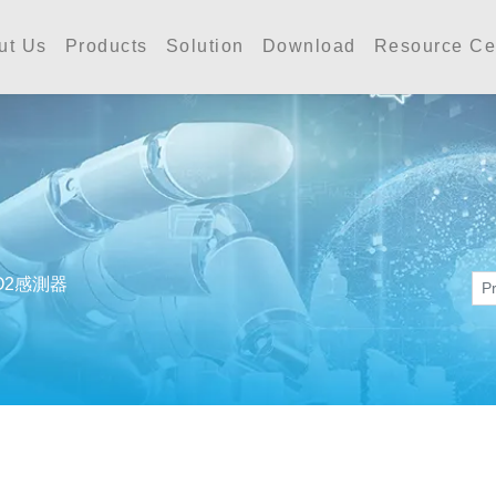
工業 | Accutherm Indust
ut Us
Products
Solution
Download
Resource Ce
O2感測器