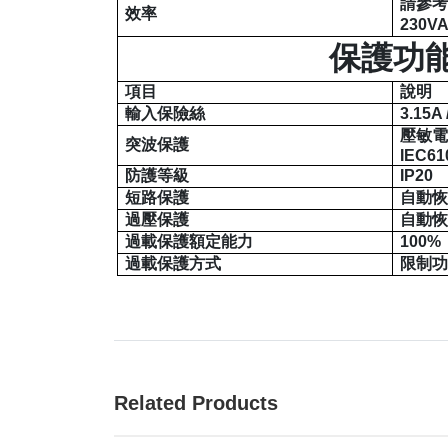
請參
效率
230V
保護功
項目
說明
輸入保險絲
3.15A 
壓敏
突波保護
IEC61
防護等級
IP20
短路保護
自動
過壓保護
自動
過載保護額定能力
100%
過載保護方式
限制
Related Products