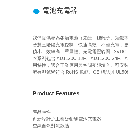
電池充電器
我們提供專為各類電池（鉛酸、鋰離子、鋰鐵
智慧三階段充電控制，快速高效，不僅充電，
積小、效率高、重量輕。充電電壓範圍 12VDC～
本系列包含 AD1120C-12F、AD1120C-24F、
用特性，適合工業應用與空間受限場合。可安裝於
所有型號皆符合 RoHS 規範、CE 標誌與 UL50
Product Features
產品特性
創新設計之工業級鉛酸電池充電器
空氣自然對流散熱