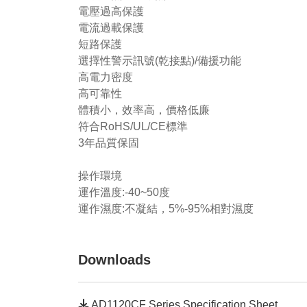
電壓過高保護
電流過載保護
短路保護
選擇性警示訊號(乾接點)/備援功能
高電力密度
高可靠性
體積小，效率高，價格低廉
符合RoHS/UL/CE標準
3年品質保固
操作環境
運作溫度:-40~50度
運作濕度:不凝結，5%-95%相對濕度
Downloads
AD1120CF Series Specification Sheet