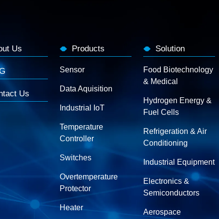
out Us
Products
Solution
Sensor
Food Biotechnology
G
& Medical
Data Aquisition
ntact Us
Hydrogen Energy &
Industrial IoT
Fuel Cells
Temperature
Refrigeration & Air
Controller
Conditioning
Switches
Industrial Equipment
Overtemperature
Electronics &
Protector
Semiconductors
Heater
Aerospace