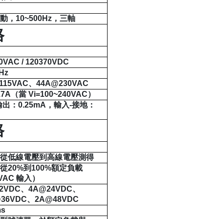
振動，
10~500Hz
，三軸
格
0VAC / 120
370VDC
Hz
115VAC
、
44A@230VAC
.7A
（當
Vi=100~240VAC
）
輸出：
0.25mA
，輸入
-
接地：
A
格
，從低線電壓到高線電壓測得
，從
20%
到
100%
額定負載
0VAC
輸入）
2VDC
、
4A@24VDC
、
@36VDC
、
2A@48VDC
ms