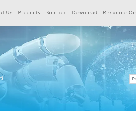
工業 | Accutherm Indust
ut Us
Products
Solution
Download
Resource Ce
器