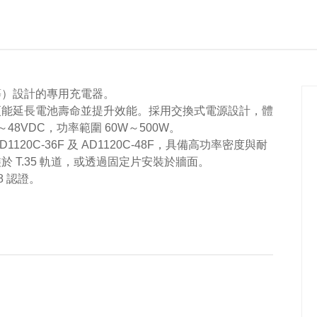
等）設計的專用充電器。
更能延長電池壽命並提升效能。採用交換式電源設計，體
48VDC，功率範圍 60W～500W。
AD1120C-36F 及 AD1120C-48F，具備高功率密度與耐
 T.35 軌道，或透過固定片安裝於牆面。
8 認證。