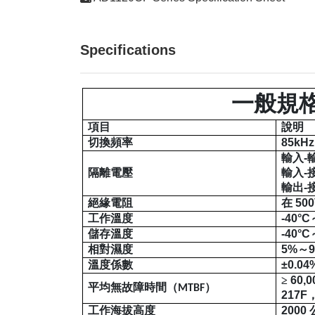
Specifications
一般規
項目
說明
切換頻率
85kHz
輸入
-
隔離電壓
輸入
-
輸出
-
絕緣電阻
在
50
工作溫度
-40°C
儲存溫度
-40°C
相對濕度
5%
～
溫度係數
±0.04
≥
60,0
平均無故障時間（
）
MTBF
217F
工作海拔高度
2000