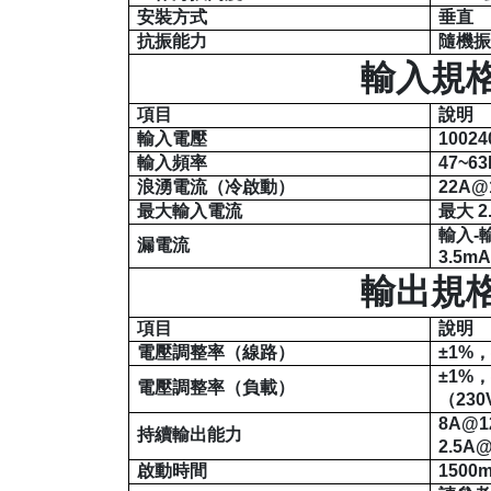
安裝方式
垂直
抗振能力
隨機
輸入規
項目
說明
輸入電壓
100
24
輸入頻率
47~63
浪湧電流（冷啟動）
22A@
最大輸入電流
最大
2
輸入
-
漏電流
3.5m
輸出規
項目
說明
電壓調整率（線路）
±1%
±1%
電壓調整率（負載）
（
23
8A@1
持續輸出能力
2.5A
啟動時間
1500