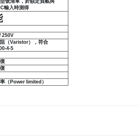
考型號清單，於額定負載與
AC
輸入時測得
能
/ 250V
電阻（
Varistor
），符合
00-4-5
恢復
恢復
功率（
Power limited
）