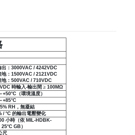
格
輸出：
3000VAC / 4242VDC
接地：
1500VAC / 2121VDC
接地：
500VAC / 710VDC
0VDC
時輸入
-
輸出間
≥
100MΩ
～
+50°C
（環境溫度）
～
+85°C
95% RH
，無凝結
% / °C
的輸出電壓變化
00
小時（依
MIL-HDBK-
，
25°C GB
）
公尺