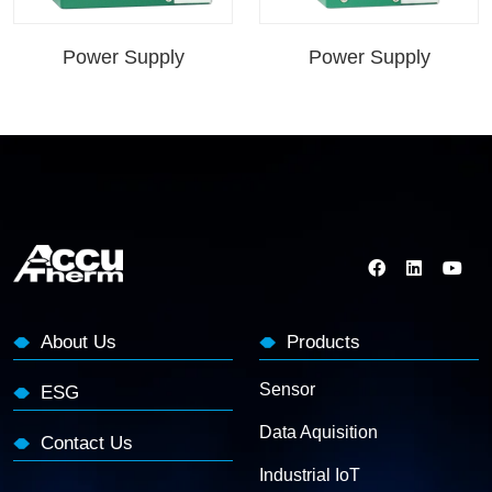
Power Supply
Power Supply
About Us
Products
Sensor
ESG
Data Aquisition
Contact Us
Industrial IoT