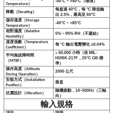
-40°C ~ +40°C
（環境）
）
Temperature
每超過
40°C
，每
°C
降低輸
降載（
）
Derating
出
2.5%
，最高至
60°C
儲存溫度（
Storage
-40°C ~ +85°C
）
Temperature
相對濕度（
Relative
5% ~ 95% RH
（不凝結）
）
Humidity
溫度係數（
Temperature
每
°C
輸出電壓變化
±0.04%
）
Coefficient
≥
60,000
小時（依
MIL-
平均無故障時間
HDBK-217F
，
25°C GB
標
（
）
MTBF
準）
操作高度（
Altitude
2000
公尺
）
During Operation
安裝方式（
Installation
垂直
）
Position
隨機振動，
10~500Hz
（三軸
抗震設計（
）
Vibration
向）
輸入規格
項目
說明