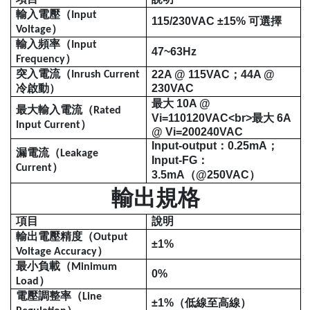
輸入電壓（
Input
115/230VAC ±15%
可選擇
）
Voltage
輸入頻率（
Input
47~63Hz
）
Frequency
突入電流（
22A @ 115VAC
；
44A @
Inrush Current
冷啟動）
230VAC
最大
10A @
最大輸入電流（
Rated
Vi=110
120VAC<br>
最大
6A
）
Input Current
@ Vi=200
240VAC
Input-output
：
0.25mA
；
漏電流（
Leakage
Input-FG
：
）
Current
3.5mA
（
@250VAC
）
輸出規格
項目
說明
輸出電壓精度（
Output
±1%
）
Voltage Accuracy
最小負載（
Minimum
0%
）
Load
電壓調整率（
Line
±1%
（低線至高線）