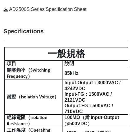
AD2500S Series Specification Sheet
Specifications
一般規格
項目
說明
開關頻率（
Switching
85kHz
）
Frequency
Input-Output
：
3000VAC /
4242VDC
Input-FG
：
1500VAC /
耐壓（
）
Isolation Voltage
2121VDC
Output-FG
：
500VAC /
710VDC
絕緣電阻（
100MΩ
（當
Input-Output
Isolation
）
@500VDC
）
Resistance
工作溫度（
Operating