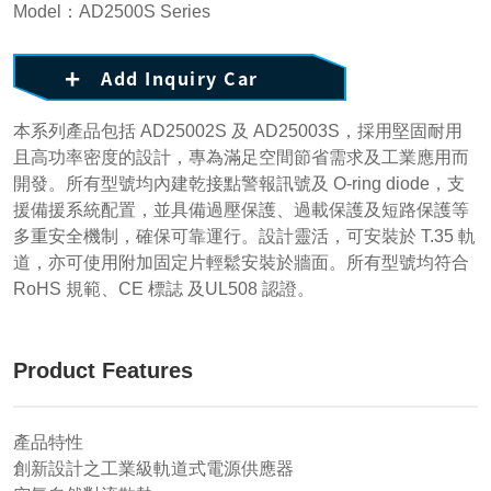
Model：AD2500S Series
Add Inquiry Car
本系列產品包括 AD25002S 及 AD25003S，採用堅固耐用
且高功率密度的設計，專為滿足空間節省需求及工業應用而
開發。所有型號均內建乾接點警報訊號及 O-ring diode，支
援備援系統配置，並具備過壓保護、過載保護及短路保護等
多重安全機制，確保可靠運行。設計靈活，可安裝於 T.35 軌
道，亦可使用附加固定片輕鬆安裝於牆面。所有型號均符合
RoHS 規範、CE 標誌 及UL508 認證。
Product Features
產品特性
創新設計之工業級軌道式電源供應器