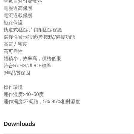
空氣自然對流散熱
電壓過高保護
電流過載保護
短路保護
軌道式/固定片鎖附固定保護
選擇性警示訊號(乾接點)/備援功能
高電力密度
高可靠性
體積小，效率高，價格低廉
符合RoHS/UL/CE標準
3年品質保固
操作環境
運作溫度:-40~50度
運作濕度:不凝結，5%-95%相對濕度
Downloads