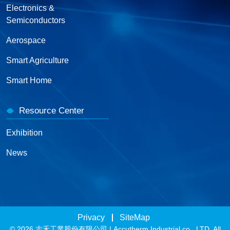
Electronics &
Semiconductors
Aerospace
Smart Agriculture
Smart Home
Resource Center
Exhibition
News
Privacy
SiteMap
© 2026 志禾工業股份有限公司 | Accutherm Industrial co., LTD. All